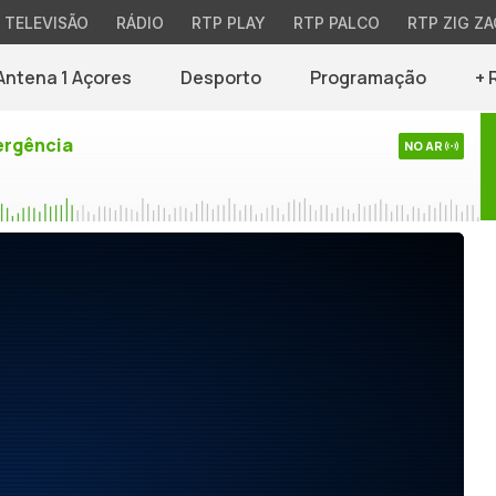
TELEVISÃO
RÁDIO
RTP PLAY
RTP PALCO
RTP ZIG ZA
Antena 1 Açores
Desporto
Programação
+ 
rgência
NO AR