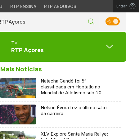
G
RTP ENSINA
RTP ARQUIVOS
Entrar
RTP Açores
TV
RTP Açores
Mais Notícias
Natacha Candé foi 5ª
classificada em Heptatlo no
Mundial de Atletismo sub-20
Nelson Évora fez o último salto
da carreira
XLV Explore Santa Maria Rallye: