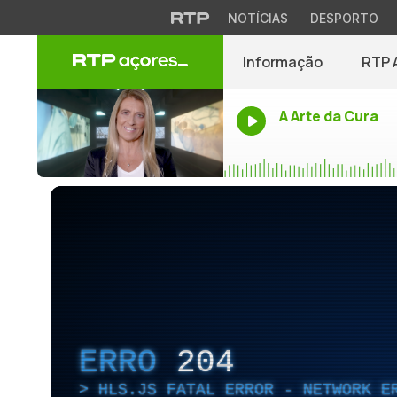
NOTÍCIAS
DESPORTO
Informação
RTP 
A Arte da Cura
ERRO
204
HLS.JS FATAL ERROR - NETWORK E