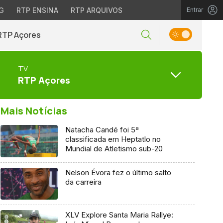
G
RTP ENSINA
RTP ARQUIVOS
Entrar
RTP Açores
TV
RTP Açores
Mais Notícias
Natacha Candé foi 5ª
classificada em Heptatlo no
Mundial de Atletismo sub-20
Nelson Évora fez o último salto
da carreira
XLV Explore Santa Maria Rallye: