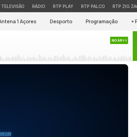
TELEVISÃO
RÁDIO
RTP PLAY
RTP PALCO
RTP ZIG ZA
Antena 1 Açores
Desporto
Programação
+ 
NO AR
RROR