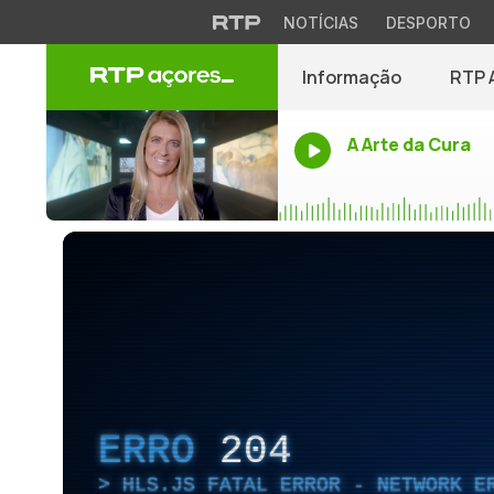
NOTÍCIAS
DESPORTO
Informação
RTP 
A Arte da Cura
ERRO
204
HLS.JS FATAL ERROR - NETWORK E