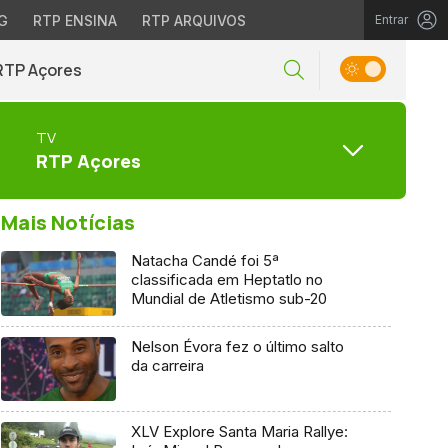
G
RTP ENSINA
RTP ARQUIVOS
Entrar
RTP Açores
TV
RTP Açores
Mais Notícias
Natacha Candé foi 5ª
classificada em Heptatlo no
Mundial de Atletismo sub-20
Nelson Évora fez o último salto
da carreira
XLV Explore Santa Maria Rallye: