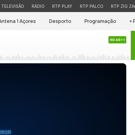
TELEVISÃO
RÁDIO
RTP PLAY
RTP PALCO
RTP ZIG ZA
Antena 1 Açores
Desporto
Programação
+ 
NO AR
RROR