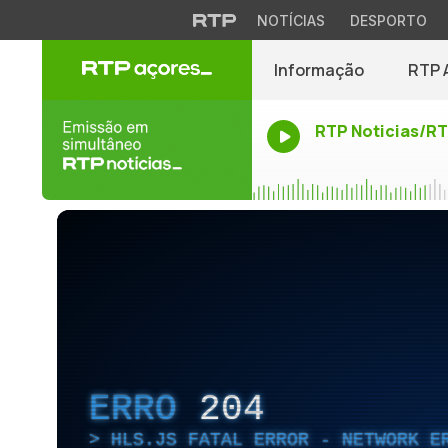
NOTÍCIAS
DESPORTO
Informação
RTP 
RTP Noticias/R
ERRO
204
HLS.JS FATAL ERROR - NETWORK E