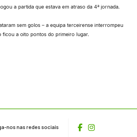
gou a partida que estava em atraso da 4ª jornada.
aram sem golos – a equipa terceirense interrompeu
 ficou a oito pontos do primeiro lugar.
Facebook
Instagram
ga-nos nas redes sociais