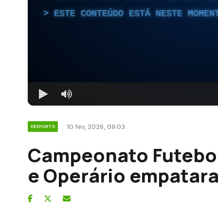
ESTE CONTEÚDO ESTÁ NESTE MOMEN
10 fev, 2026, 09:03
DESPORTO
Campeonato Futebol
e Operário empatar