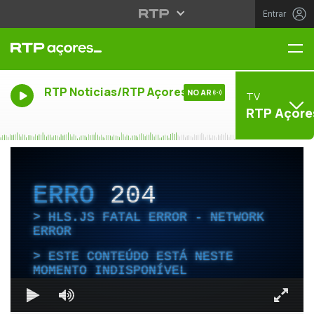
Entrar
Me
RTP Noticias/RTP Açores
NO AR
TV
RTP Açore
ERRO
204
HLS.JS FATAL ERROR - NETWORK
ERROR
ESTE CONTEÚDO ESTÁ NESTE
MOMENTO INDISPONÍVEL