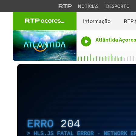
NOTÍCIAS
DESPORTO
Informação
RTP 
Atlântida Açore
ERRO
204
HLS.JS FATAL ERROR - NETWORK E