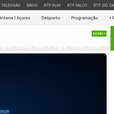
TELEVISÃO
RÁDIO
RTP PLAY
RTP PALCO
RTP ZIG ZA
Antena 1 Açores
Desporto
Programação
+ 
s
NO AR
RROR