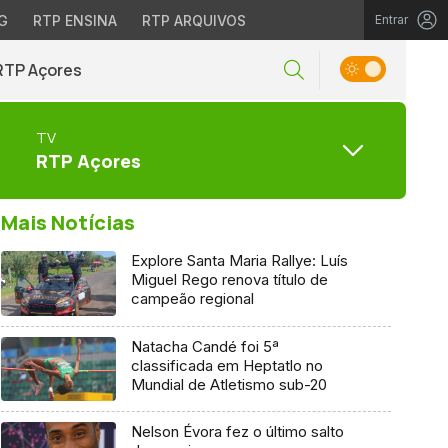
G
RTP ENSINA
RTP ARQUIVOS
Entrar
RTP Açores
TV
RTP Açores
Mais Notícias
Explore Santa Maria Rallye: Luís
Miguel Rego renova título de
campeão regional
Natacha Candé foi 5ª
classificada em Heptatlo no
Mundial de Atletismo sub-20
Nelson Évora fez o último salto