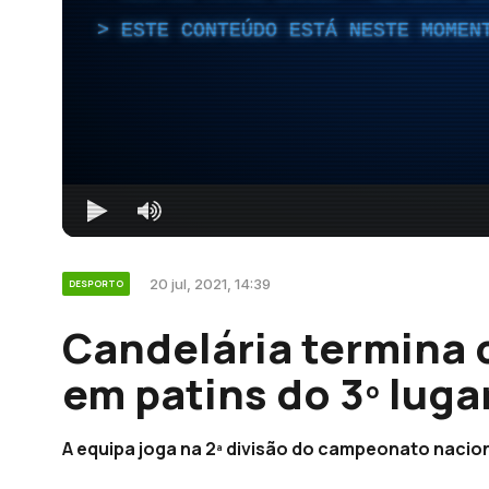
ESTE CONTEÚDO ESTÁ NESTE MOMEN
20 jul, 2021, 14:39
DESPORTO
Candelária termina
em patins do 3º luga
A equipa joga na 2ª divisão do campeonato nacion