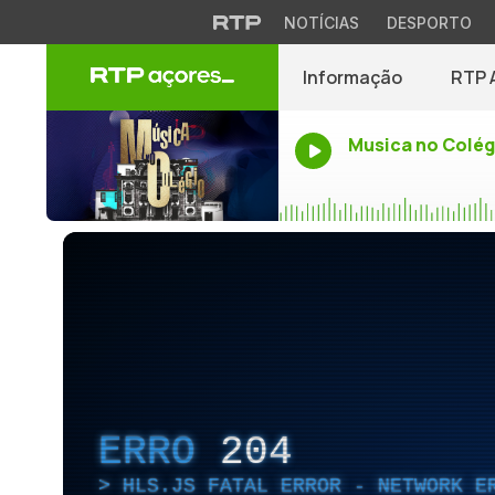
NOTÍCIAS
DESPORTO
Informação
RTP 
Musica no Colég
ERRO
204
HLS.JS FATAL ERROR - NETWORK E