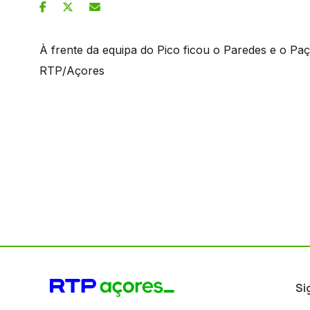
À frente da equipa do Pico ficou o Paredes e o Paç
RTP/Açores
Si