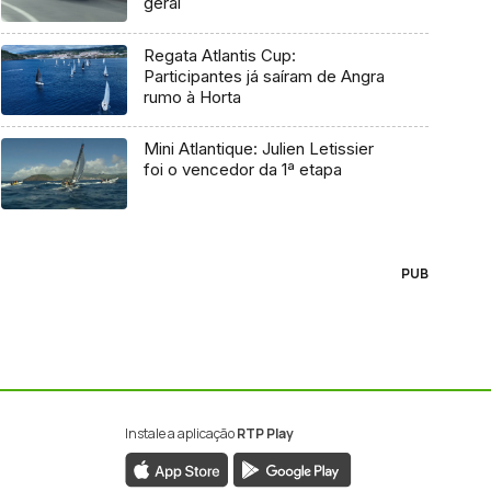
geral
Regata Atlantis Cup:
Participantes já saíram de Angra
rumo à Horta
Mini Atlantique: Julien Letissier
foi o vencedor da 1ª etapa
PUB
Instale a aplicação
RTP Play