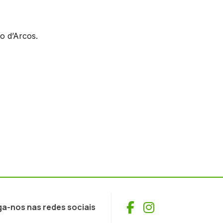
o d’Arcos.
Facebook
Instagram
ga-nos nas redes sociais