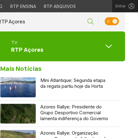
G
RTP ENSINA
RTP ARQUIVOS
Entrar
RTP Açores
TV
RTP Açores
Mais Notícias
Mini Atlantique: Segunda etapa
da regata partiu hoje da Horta
Azores Rallye: Presidente do
Grupo Desportivo Comercial
lamenta indiferença do Governo
Azores Rallye: Organização