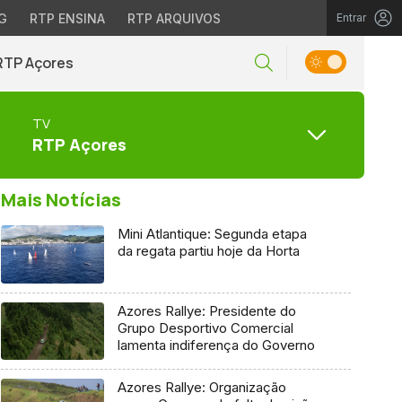
G
RTP ENSINA
RTP ARQUIVOS
Entrar
RTP Açores
TV
RTP Açores
Mais Notícias
Mini Atlantique: Segunda etapa
da regata partiu hoje da Horta
Azores Rallye: Presidente do
Grupo Desportivo Comercial
lamenta indiferença do Governo
Azores Rallye: Organização