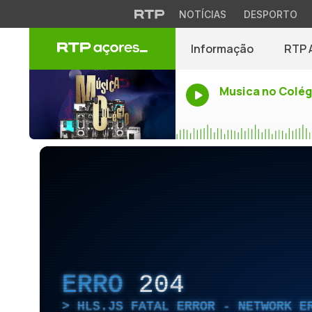
NOTÍCIAS
DESPORTO
Informação
RTP 
Musica no Colég
ERRO
204
HLS.JS FATAL ERROR - NETWORK E