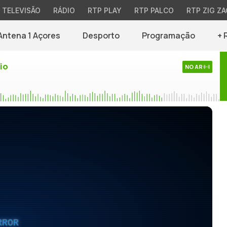
TELEVISÃO
RÁDIO
RTP PLAY
RTP PALCO
RTP ZIG ZA
Antena 1 Açores
Desporto
Programação
+ 
io
NO AR
RROR