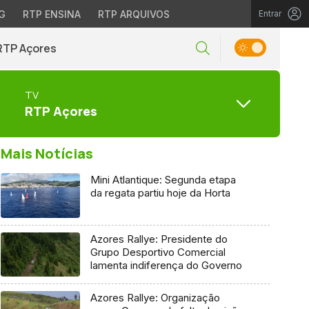
G
RTP ENSINA
RTP ARQUIVOS
Entrar
RTP Açores
TV
RTP Açores
Mais Notícias
Mini Atlantique: Segunda etapa
da regata partiu hoje da Horta
Azores Rallye: Presidente do
Grupo Desportivo Comercial
lamenta indiferença do Governo
Azores Rallye: Organização