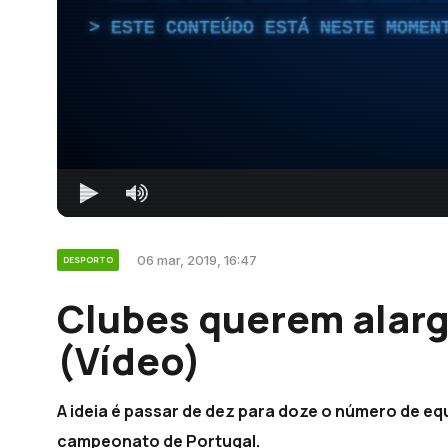
ESTE CONTEÚDO ESTÁ NESTE MOMEN
06 mar, 2019, 16:47
DESPORTO
Clubes querem alarg
(Vídeo)
A ideia é passar de dez para doze o número de eq
campeonato de Portugal.