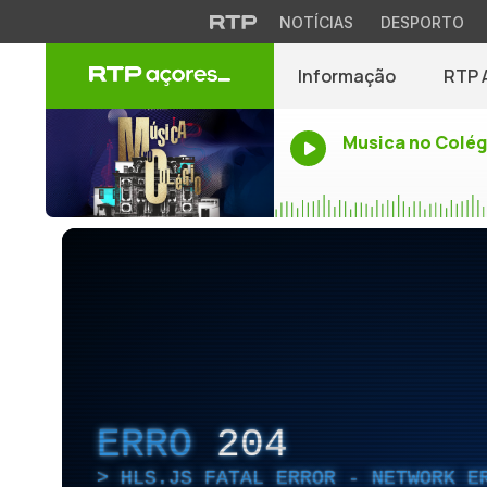
NOTÍCIAS
DESPORTO
Informação
RTP 
Musica no Colég
ERRO
204
HLS.JS FATAL ERROR - NETWORK E