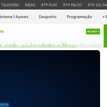
TELEVISÃO
RÁDIO
RTP PLAY
RTP PALCO
RTP ZIG ZA
Antena 1 Açores
Desporto
Programação
+ 
io
NO AR
RROR