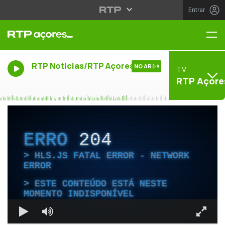
Entrar
Me
RTP Noticias/RTP Açores
NO AR
TV
RTP Açore
ERRO
204
HLS.JS FATAL ERROR - NETWORK
ERROR
ESTE CONTEÚDO ESTÁ NESTE
MOMENTO INDISPONÍVEL