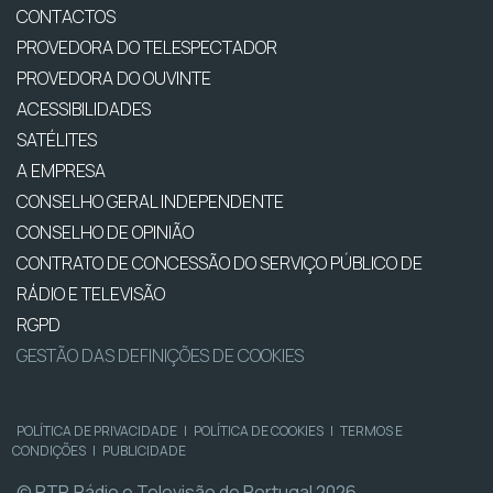
CONTACTOS
PROVEDORA DO TELESPECTADOR
PROVEDORA DO OUVINTE
ACESSIBILIDADES
SATÉLITES
A EMPRESA
CONSELHO GERAL INDEPENDENTE
CONSELHO DE OPINIÃO
CONTRATO DE CONCESSÃO DO SERVIÇO PÚBLICO DE
RÁDIO E TELEVISÃO
RGPD
GESTÃO DAS DEFINIÇÕES DE COOKIES
POLÍTICA DE PRIVACIDADE
|
POLÍTICA DE COOKIES
|
TERMOS E
CONDIÇÕES
|
PUBLICIDADE
© RTP, Rádio e Televisão de Portugal 2026