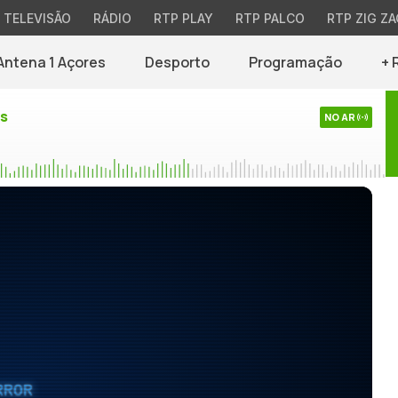
TELEVISÃO
RÁDIO
RTP PLAY
RTP PALCO
RTP ZIG ZA
Antena 1 Açores
Desporto
Programação
+ 
es
NO AR
RROR