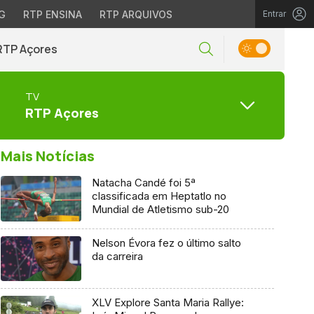
G
RTP ENSINA
RTP ARQUIVOS
Entrar
RTP Açores
TV
RTP Açores
Mais Notícias
Natacha Candé foi 5ª
classificada em Heptatlo no
Mundial de Atletismo sub-20
Nelson Évora fez o último salto
da carreira
XLV Explore Santa Maria Rallye: