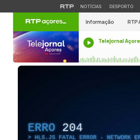
NOTÍCIAS
DESPORTO
Informação
RTP 
Telejornal Açor
ERRO
204
HLS.JS FATAL ERROR - NETWORK E