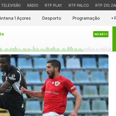
TELEVISÃO
RÁDIO
RTP PLAY
RTP PALCO
RTP ZIG ZA
Antena 1 Açores
Desporto
Programação
+ 
io
NO AR