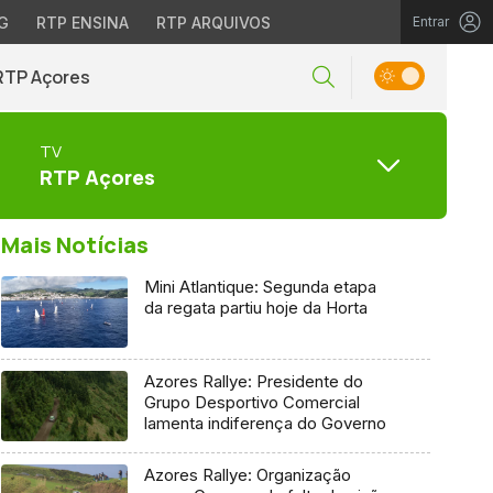
G
RTP ENSINA
RTP ARQUIVOS
Entrar
RTP Açores
TV
RTP Açores
Mais Notícias
Mini Atlantique: Segunda etapa
da regata partiu hoje da Horta
Azores Rallye: Presidente do
Grupo Desportivo Comercial
lamenta indiferença do Governo
Azores Rallye: Organização