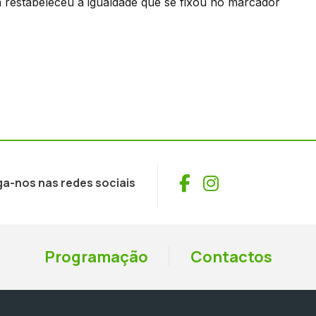
 restabeleceu a igualdade que se fixou no marcador
Facebook
Instagram
ga-nos nas redes sociais
Programação
Contactos