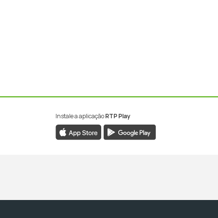
Instale a aplicação
RTP Play