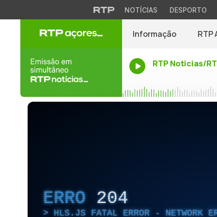
NOTÍCIAS
DESPORTO
Informação
RTP 
RTP Noticias/R
ERRO
204
HLS.JS FATAL ERROR - NETWORK E