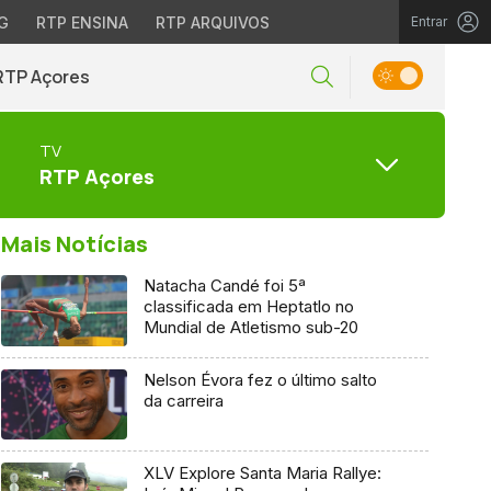
G
RTP ENSINA
RTP ARQUIVOS
Entrar
RTP Açores
TV
RTP Açores
Mais Notícias
Natacha Candé foi 5ª
classificada em Heptatlo no
Mundial de Atletismo sub-20
Nelson Évora fez o último salto
da carreira
XLV Explore Santa Maria Rallye: