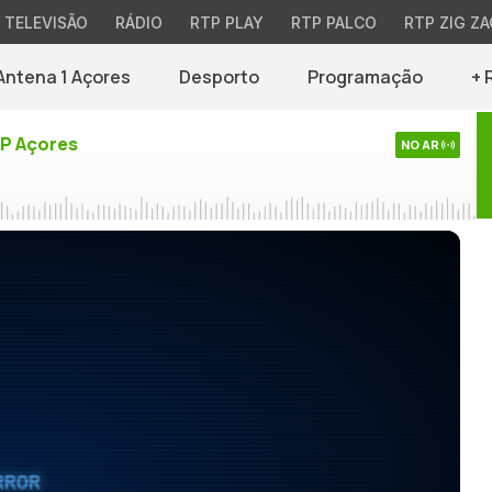
TELEVISÃO
RÁDIO
RTP PLAY
RTP PALCO
RTP ZIG ZA
Antena 1 Açores
Desporto
Programação
+ 
TP Açores
NO AR
RROR