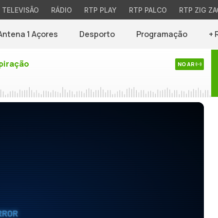
TELEVISÃO
RÁDIO
RTP PLAY
RTP PALCO
RTP ZIG ZA
Antena 1 Açores
Desporto
Programação
+ 
piração
NO AR
RROR