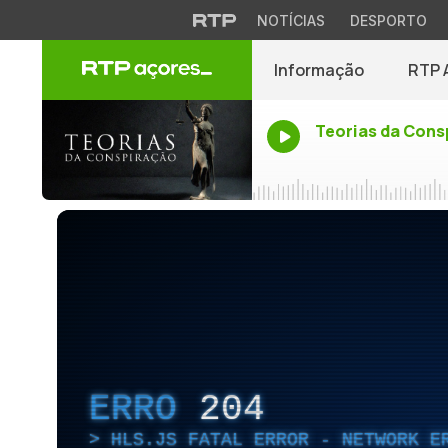
NOTÍCIAS
DESPORTO
Informação
RTP 
Teorias da Cons
ERRO
204
HLS.JS FATAL ERROR - NETWORK E