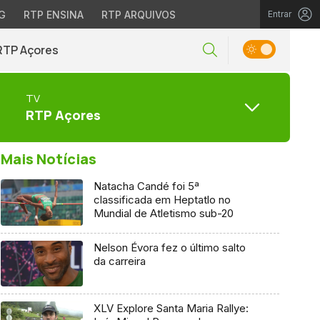
G
RTP ENSINA
RTP ARQUIVOS
Entrar
RTP Açores
TV
RTP Açores
Mais Notícias
Natacha Candé foi 5ª
classificada em Heptatlo no
Mundial de Atletismo sub-20
Nelson Évora fez o último salto
da carreira
XLV Explore Santa Maria Rallye: