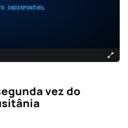
TO INDISPONÍVEL
 segunda vez do
usitânia