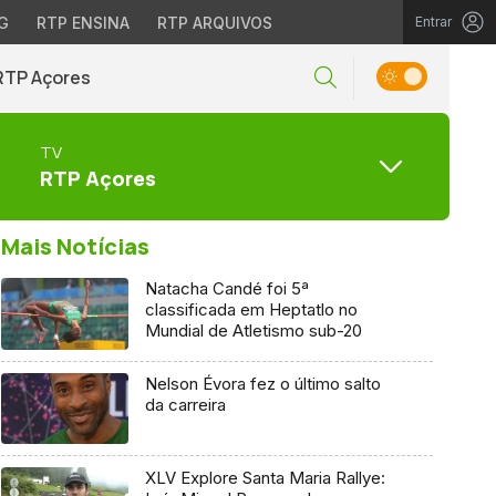
G
RTP ENSINA
RTP ARQUIVOS
Entrar
RTP Açores
TV
RTP Açores
Mais Notícias
Natacha Candé foi 5ª
classificada em Heptatlo no
Mundial de Atletismo sub-20
Nelson Évora fez o último salto
da carreira
XLV Explore Santa Maria Rallye: