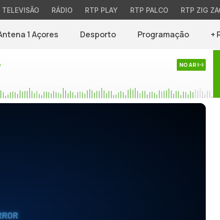
TELEVISÃO
RÁDIO
RTP PLAY
RTP PALCO
RTP ZIG ZA
Antena 1 Açores
Desporto
Programação
+ 
o
NO AR
RROR