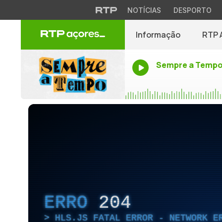
NOTÍCIAS
DESPORTO
Informação
RTP 
Sempre a Temp
ERRO
204
HLS.JS FATAL ERROR - NETWORK E