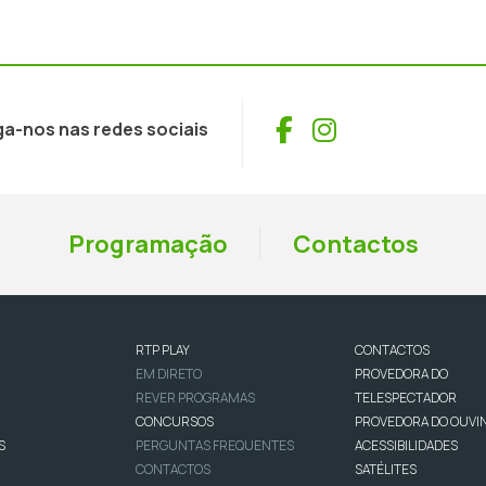
Facebook
Instagram
ga-nos nas redes sociais
Programação
Contactos
RTP PLAY
CONTACTOS
EM DIRETO
PROVEDORA DO
REVER PROGRAMAS
TELESPECTADOR
CONCURSOS
PROVEDORA DO OUVI
S
PERGUNTAS FREQUENTES
ACESSIBILIDADES
CONTACTOS
SATÉLITES