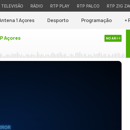
TELEVISÃO
RÁDIO
RTP PLAY
RTP PALCO
RTP ZIG ZA
Antena 1 Açores
Desporto
Programação
+ 
TP Açores
NO AR
RROR