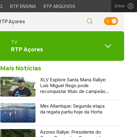
G
RTP ENSINA
RTP ARQUIVOS
Entrar
RTP Açores
TV
RTP Açores
Mais Notícias
XLV Explore Santa Maria Rallye:
Luís Miguel Rego pode
reconquistar título de campeão
regional
Mini Atlantique: Segunda etapa
da regata partiu hoje da Horta
Azores Rallye: Presidente do