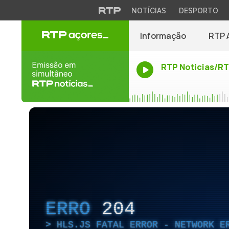
NOTÍCIAS
DESPORTO
Informação
RTP 
RTP Noticias/R
ERRO
204
HLS.JS FATAL ERROR - NETWORK E