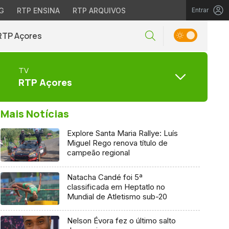
G
RTP ENSINA
RTP ARQUIVOS
Entrar
RTP Açores
TV
RTP Açores
Mais Notícias
Explore Santa Maria Rallye: Luís
Miguel Rego renova título de
campeão regional
Natacha Candé foi 5ª
classificada em Heptatlo no
Mundial de Atletismo sub-20
Nelson Évora fez o último salto