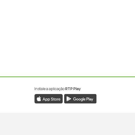
Instale a aplicação
RTP Play