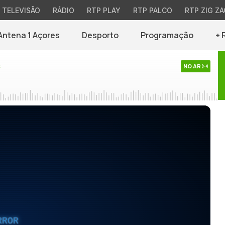
TELEVISÃO
RÁDIO
RTP PLAY
RTP PALCO
RTP ZIG ZA
Antena 1 Açores
Desporto
Programação
+ 
s
NO AR
RROR