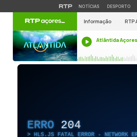
NOTÍCIAS
DESPORTO
Informação
RTP 
Atlântida Açore
ERRO
204
HLS.JS FATAL ERROR - NETWORK E