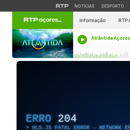
NOTÍCIAS
DESPORTO
Informação
RTP 
Atlântida Açore
ERRO
204
HLS.JS FATAL ERROR - NETWORK E