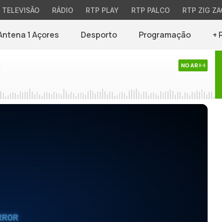
TELEVISÃO
RÁDIO
RTP PLAY
RTP PALCO
RTP ZIG ZA
Antena 1 Açores
Desporto
Programação
+ 
s
NO AR
RROR