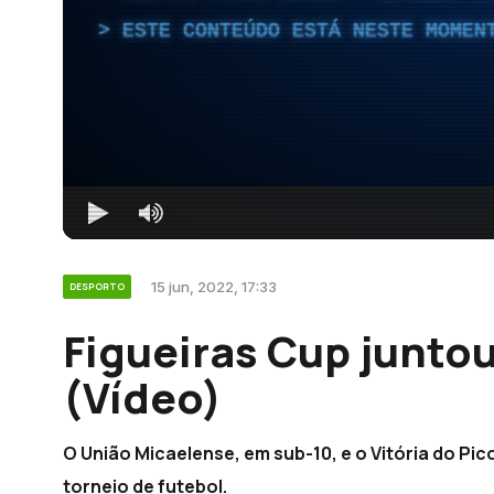
ESTE CONTEÚDO ESTÁ NESTE MOMEN
15 jun, 2022, 17:33
DESPORTO
Figueiras Cup junto
(Vídeo)
O União Micaelense, em sub-10, e o Vitória do Pi
torneio de futebol.