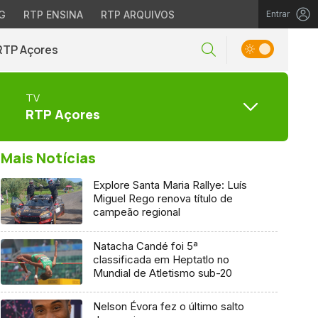
G
RTP ENSINA
RTP ARQUIVOS
Entrar
RTP Açores
TV
RTP Açores
Mais Notícias
Explore Santa Maria Rallye: Luís
Miguel Rego renova título de
campeão regional
Natacha Candé foi 5ª
classificada em Heptatlo no
Mundial de Atletismo sub-20
Nelson Évora fez o último salto