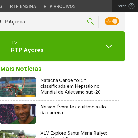
G
RTP ENSINA
RTP ARQUIVOS
Entrar
RTP Açores
TV
RTP Açores
Mais Notícias
Natacha Candé foi 5ª
classificada em Heptatlo no
Mundial de Atletismo sub-20
Nelson Évora fez o último salto
da carreira
XLV Explore Santa Maria Rallye: