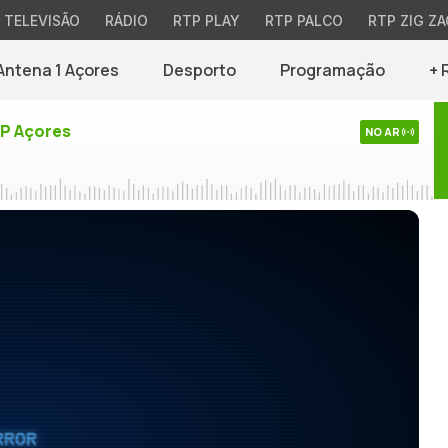
TELEVISÃO
RÁDIO
RTP PLAY
RTP PALCO
RTP ZIG ZA
Antena 1 Açores
Desporto
Programação
+ 
TP Açores
NO AR
RROR