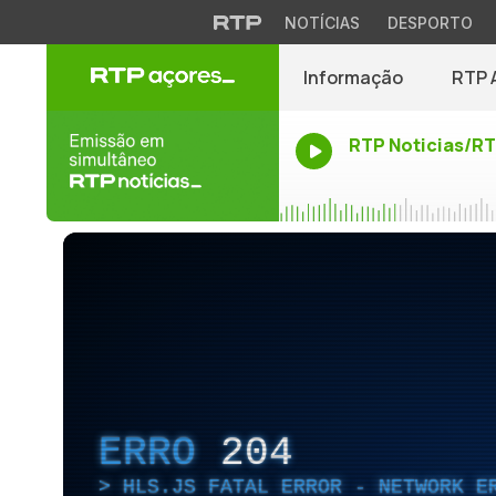
NOTÍCIAS
DESPORTO
Informação
RTP 
RTP Noticias/R
ERRO
204
HLS.JS FATAL ERROR - NETWORK E