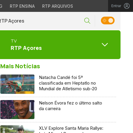
G
RTP ENSINA
RTP ARQUIVOS
Entrar
RTP Açores
TV
RTP Açores
Mais Notícias
Natacha Candé foi 5ª
classificada em Heptatlo no
Mundial de Atletismo sub-20
Nelson Évora fez o último salto
da carreira
XLV Explore Santa Maria Rallye: