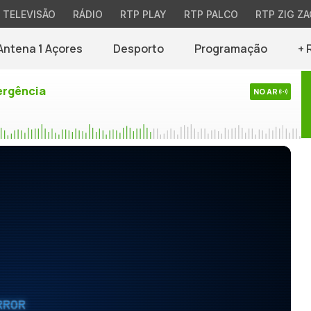
TELEVISÃO
RÁDIO
RTP PLAY
RTP PALCO
RTP ZIG ZA
Antena 1 Açores
Desporto
Programação
+ 
rgência
NO AR
RROR