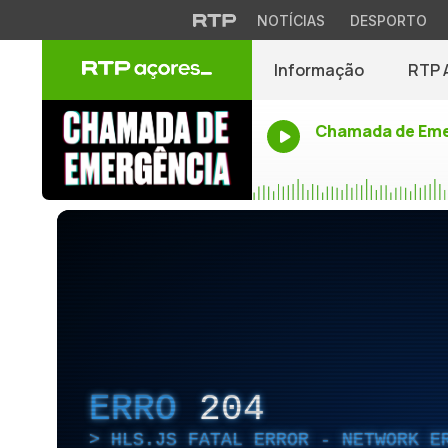
NOTÍCIAS
DESPORTO
Informação
RTP 
Chamada de Eme
ERRO
204
HLS.JS FATAL ERROR - NETWORK E