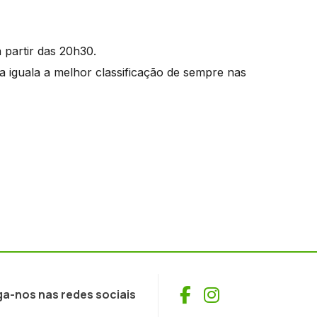
 partir das 20h30.
na iguala a melhor classificação de sempre nas
Facebook
Instagram
ga-nos nas redes sociais