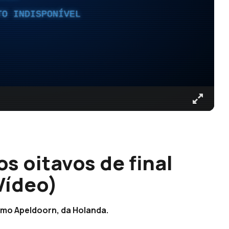
TO INDISPONÍVEL
s oitavos de final
Vídeo)
namo Apeldoorn, da Holanda.