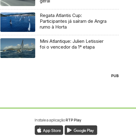
geral
Regata Atlantis Cup:
Participantes já saíram de Angra
rumo à Horta
Mini Atlantique: Julien Letissier
foi o vencedor da 1ª etapa
PUB
Instale a aplicação
RTP Play