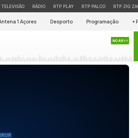
TELEVISÃO
RÁDIO
RTP PLAY
RTP PALCO
RTP ZIG ZA
Antena 1 Açores
Desporto
Programação
+ 
NO AR
RROR