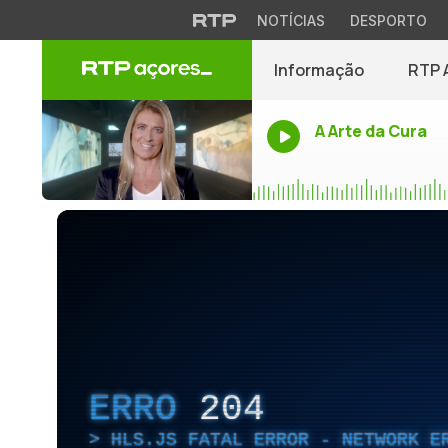
NOTÍCIAS
DESPORTO
Informação
RTP 
A Arte da Cura
ERRO
204
HLS.JS FATAL ERROR - NETWORK E