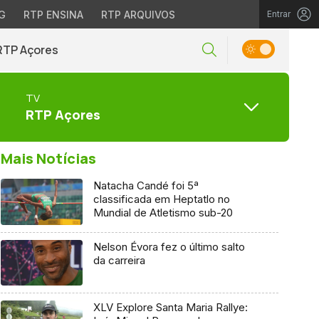
G
RTP ENSINA
RTP ARQUIVOS
Entrar
RTP Açores
TV
RTP Açores
Mais Notícias
Natacha Candé foi 5ª
classificada em Heptatlo no
Mundial de Atletismo sub-20
Nelson Évora fez o último salto
da carreira
XLV Explore Santa Maria Rallye: