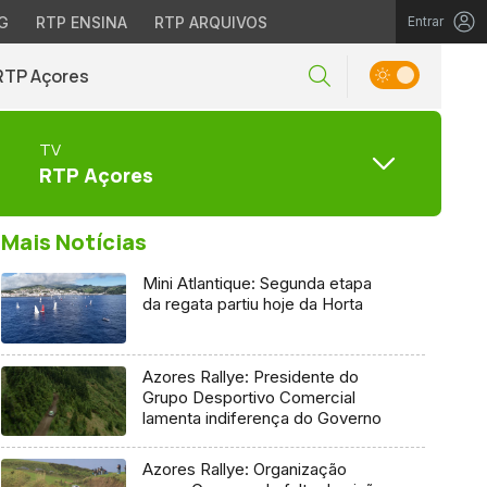
G
RTP ENSINA
RTP ARQUIVOS
Entrar
RTP Açores
TV
RTP Açores
Mais Notícias
Mini Atlantique: Segunda etapa
da regata partiu hoje da Horta
Azores Rallye: Presidente do
Grupo Desportivo Comercial
lamenta indiferença do Governo
Azores Rallye: Organização