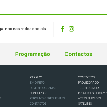
Facebook
Instagram
ga-nos nas redes sociais
Programação
Contactos
RTP PLAY
CONTACTOS
EM DIRETO
PROVEDORA DO
REVER PROGRAMAS
TELESPECTADOR
CONCURSOS
PROVEDORA DO OUVI
S
PERGUNTAS FREQUENTES
ACESSIBILIDADES
CONTACTOS
SATÉLITES