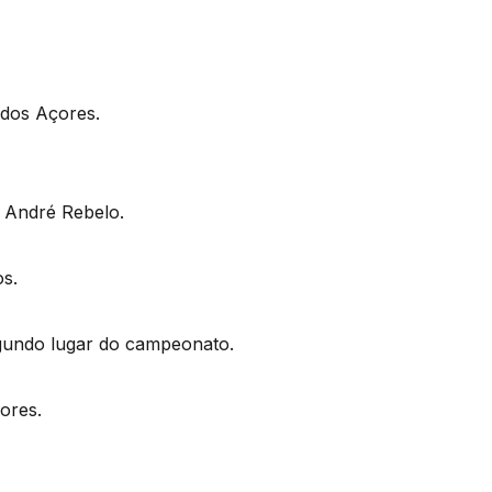
 dos Açores.
r André Rebelo.
os.
segundo lugar do campeonato.
ores.