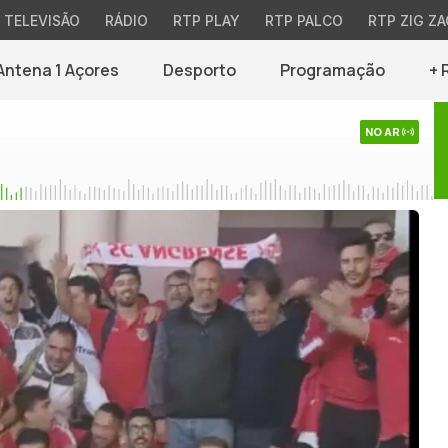
TELEVISÃO
RÁDIO
RTP PLAY
RTP PALCO
RTP ZIG ZA
Antena 1 Açores
Desporto
Programação
+ 
NO AR