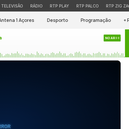
TELEVISÃO
RÁDIO
RTP PLAY
RTP PALCO
RTP ZIG ZA
Antena 1 Açores
Desporto
Programação
+ 
a
NO AR
RROR