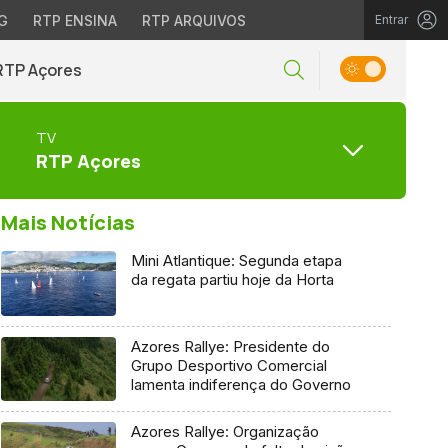
G
RTP ENSINA
RTP ARQUIVOS
Entrar
RTP Açores
TV
RTP Açores
Mais Notícias
Mini Atlantique: Segunda etapa
da regata partiu hoje da Horta
Azores Rallye: Presidente do
Grupo Desportivo Comercial
lamenta indiferença do Governo
Azores Rallye: Organização