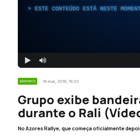
ESTE CONTEÚDO ESTÁ NESTE MOMEN
19 mar, 2019, 15:23
DESPORTO
Grupo exibe bandeir
durante o Rali (Víde
No Azores Rallye, que começa oficialmente depoi