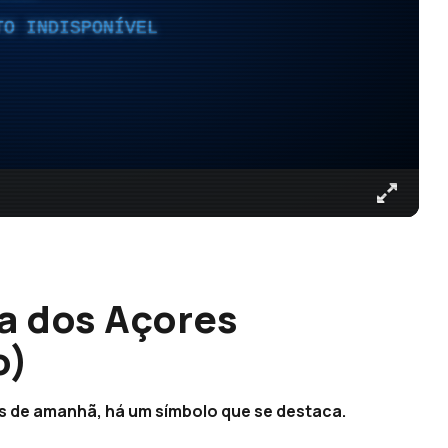
TO INDISPONÍVEL
a dos Açores
o)
s de amanhã, há um símbolo que se destaca.