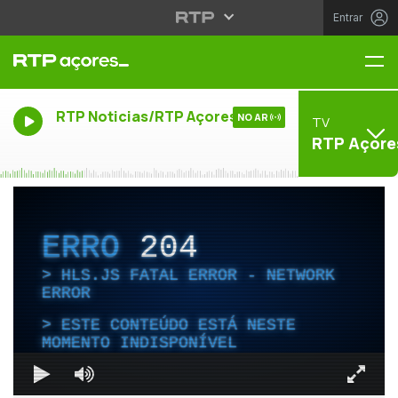
Entrar
Me
RTP Noticias/RTP Açores
NO AR
TV
RTP Açore
ERRO
204
HLS.JS FATAL ERROR - NETWORK
ERROR
ESTE CONTEÚDO ESTÁ NESTE
MOMENTO INDISPONÍVEL