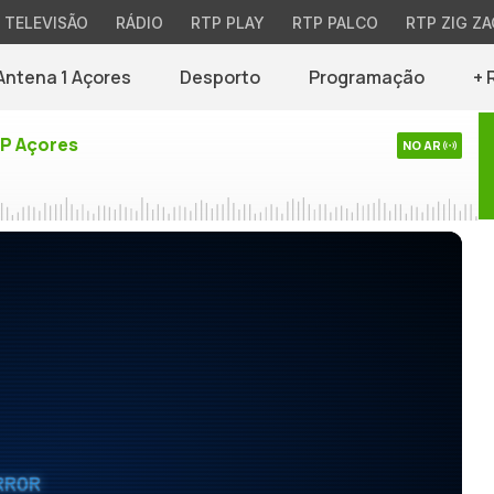
TELEVISÃO
RÁDIO
RTP PLAY
RTP PALCO
RTP ZIG ZA
Antena 1 Açores
Desporto
Programação
+ 
TP Açores
NO AR
RROR