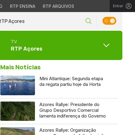
G
RTP ENSINA
RTP ARQUIVOS
Entrar
RTP Açores
TV
RTP Açores
Mais Notícias
Mini Atlantique: Segunda etapa
da regata partiu hoje da Horta
Azores Rallye: Presidente do
Grupo Desportivo Comercial
lamenta indiferença do Governo
Azores Rallye: Organização