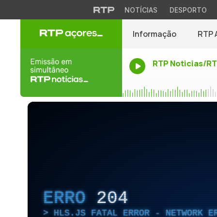
NOTÍCIAS
DESPORTO
Informação
RTP 
RTP Noticias/R
ERRO
204
HLS.JS FATAL ERROR - NETWORK E