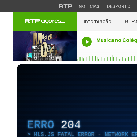
NOTÍCIAS
DESPORTO
Informação
RTP 
Musica no Colég
ERRO
204
HLS.JS FATAL ERROR - NETWORK E