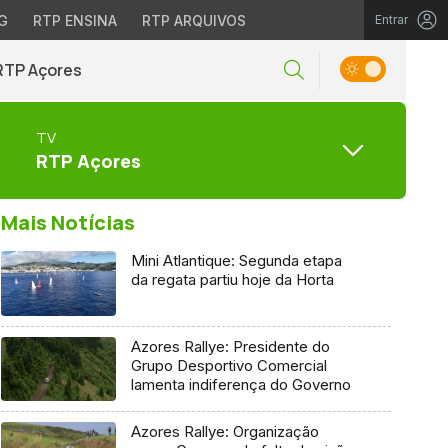
G
RTP ENSINA
RTP ARQUIVOS
Entrar
RTP Açores
TV
RTP Açores
Mais Notícias
Mini Atlantique: Segunda etapa
da regata partiu hoje da Horta
Azores Rallye: Presidente do
Grupo Desportivo Comercial
lamenta indiferença do Governo
Azores Rallye: Organização