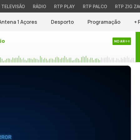
TELEVISÃO
RÁDIO
RTP PLAY
RTP PALCO
RTP ZIG ZA
Antena 1 Açores
Desporto
Programação
+ 
io
NO AR
RROR