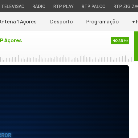
TELEVISÃO
RÁDIO
RTP PLAY
RTP PALCO
RTP ZIG ZA
Antena 1 Açores
Desporto
Programação
+ 
TP Açores
NO AR
RROR