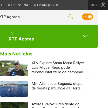
G
RTP ENSINA
RTP ARQUIVOS
Entrar
RTP Açores
TV
RTP Açores
Mais Notícias
XLV Explore Santa Maria Rallye:
Luís Miguel Rego pode
reconquistar título de campeão
regional
Mini Atlantique: Segunda etapa
da regata partiu hoje da Horta
Azores Rallye: Presidente do