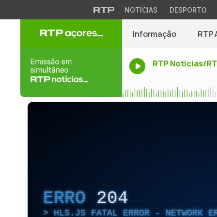
NOTÍCIAS
DESPORTO
Informação
RTP 
RTP Noticias/R
ERRO
204
HLS.JS FATAL ERROR - NETWORK E