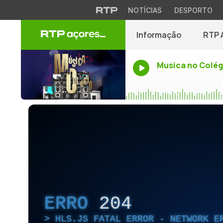
NOTÍCIAS
DESPORTO
Informação
RTP 
Musica no Colég
ERRO
204
HLS.JS FATAL ERROR - NETWORK E