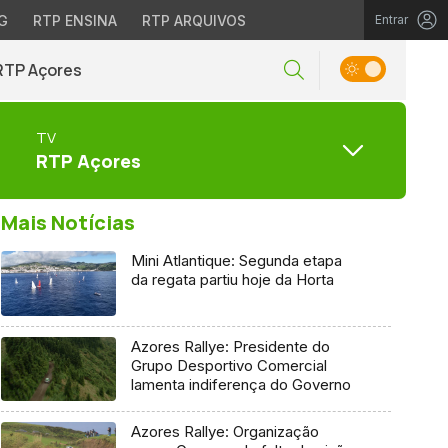
G
RTP ENSINA
RTP ARQUIVOS
Entrar
RTP Açores
TV
RTP Açores
Mais Notícias
Mini Atlantique: Segunda etapa
da regata partiu hoje da Horta
Azores Rallye: Presidente do
Grupo Desportivo Comercial
lamenta indiferença do Governo
Azores Rallye: Organização