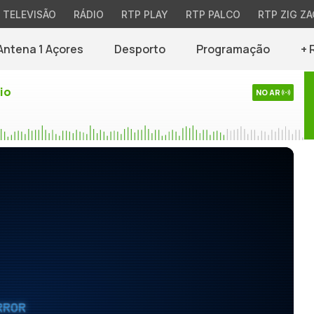
TELEVISÃO
RÁDIO
RTP PLAY
RTP PALCO
RTP ZIG ZA
Antena 1 Açores
Desporto
Programação
+ 
io
NO AR
RROR