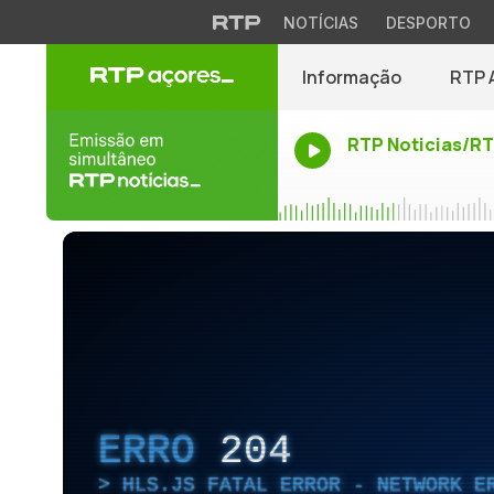
NOTÍCIAS
DESPORTO
Informação
RTP 
RTP Noticias/R
ERRO
204
HLS.JS FATAL ERROR - NETWORK E