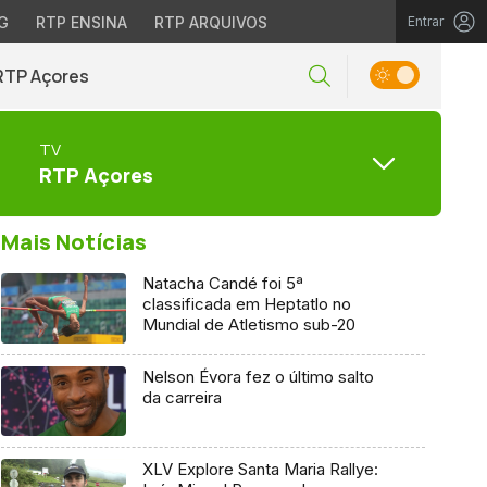
G
RTP ENSINA
RTP ARQUIVOS
Entrar
RTP Açores
TV
RTP Açores
Mais Notícias
Natacha Candé foi 5ª
classificada em Heptatlo no
Mundial de Atletismo sub-20
Nelson Évora fez o último salto
da carreira
XLV Explore Santa Maria Rallye: