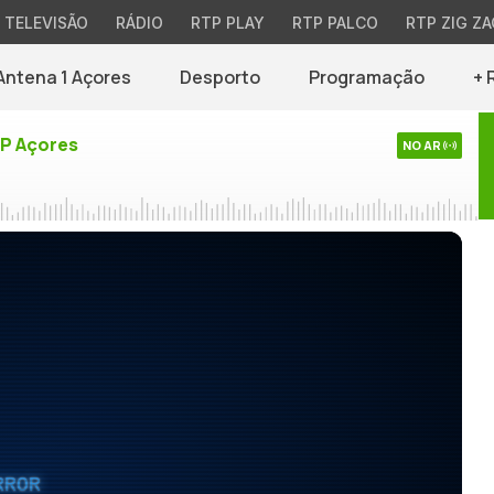
TELEVISÃO
RÁDIO
RTP PLAY
RTP PALCO
RTP ZIG ZA
Antena 1 Açores
Desporto
Programação
+ 
TP Açores
NO AR
RROR