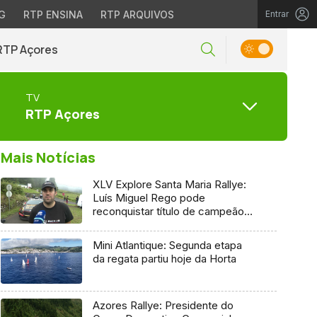
G
RTP ENSINA
RTP ARQUIVOS
Entrar
RTP Açores
TV
RTP Açores
Mais Notícias
XLV Explore Santa Maria Rallye:
Luís Miguel Rego pode
reconquistar título de campeão
regional
Mini Atlantique: Segunda etapa
da regata partiu hoje da Horta
Azores Rallye: Presidente do