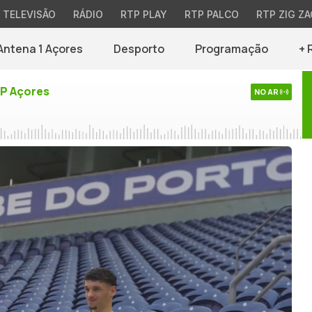
TELEVISÃO
RÁDIO
RTP PLAY
RTP PALCO
RTP ZIG ZA
Antena 1 Açores
Desporto
Programação
+ 
TP Açores
NO AR