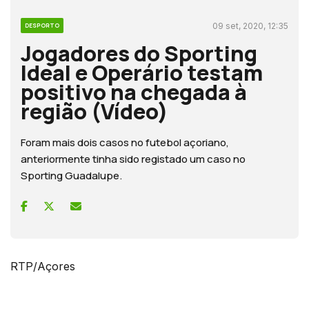
09 set, 2020, 12:35
DESPORTO
Jogadores do Sporting
Ideal e Operário testam
positivo na chegada à
região (Vídeo)
Foram mais dois casos no futebol açoriano,
anteriormente tinha sido registado um caso no
Sporting Guadalupe.
RTP/Açores