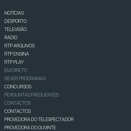
NOTÍCIAS
DESPORTO
TELEVISÃO
RÁDIO
RTP ARQUIVOS
RTP ENSINA
RTP PLAY
EM DIRETO
REVER PROGRAMAS
CONCURSOS
PERGUNTAS FREQUENTES
CONTACTOS
CONTACTOS
PROVEDORA DO TELESPECTADOR
PROVEDORA DO OUVINTE