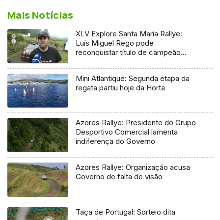
Mais Notícias
XLV Explore Santa Maria Rallye:
Luís Miguel Rego pode
reconquistar título de campeão
regional
Mini Atlantique: Segunda etapa da
regata partiu hoje da Horta
Azores Rallye: Presidente do Grupo
Desportivo Comercial lamenta
indiferença do Governo
Azores Rallye: Organização acusa
Governo de falta de visão
Taça de Portugal: Sorteio dita