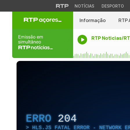
NOTÍCIAS
DESPORTO
Informação
RTP 
RTP Noticias/R
ERRO
204
HLS.JS FATAL ERROR - NETWORK E