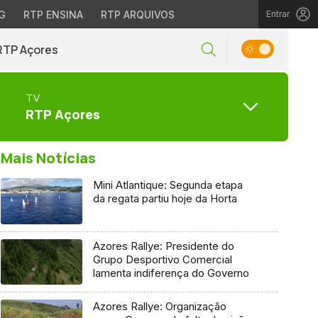
G
RTP ENSINA
RTP ARQUIVOS
Entrar
RTP Açores
TV
RTP Açores
Mais Notícias
Mini Atlantique: Segunda etapa
da regata partiu hoje da Horta
Azores Rallye: Presidente do
Grupo Desportivo Comercial
lamenta indiferença do Governo
Azores Rallye: Organização