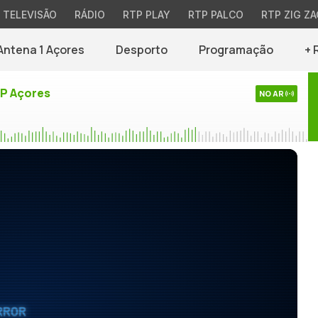
TELEVISÃO
RÁDIO
RTP PLAY
RTP PALCO
RTP ZIG ZA
Antena 1 Açores
Desporto
Programação
+ 
TP Açores
NO AR
RROR