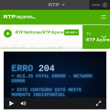
Entrar
Me
RTP Noticias/RTP Açores
NO AR
TV
RTP Açore
ERRO
204
HLS.JS FATAL ERROR - NETWORK
ERROR
ESTE CONTEÚDO ESTÁ NESTE
MOMENTO INDISPONÍVEL