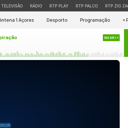
TELEVISÃO
RÁDIO
RTP PLAY
RTP PALCO
RTP ZIG ZA
Antena 1 Açores
Desporto
Programação
+ 
piração
NO AR
RROR