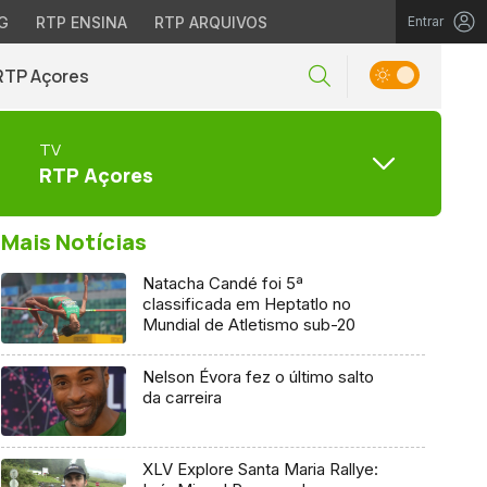
G
RTP ENSINA
RTP ARQUIVOS
Entrar
RTP Açores
TV
RTP Açores
Mais Notícias
Natacha Candé foi 5ª
classificada em Heptatlo no
Mundial de Atletismo sub-20
Nelson Évora fez o último salto
da carreira
XLV Explore Santa Maria Rallye: