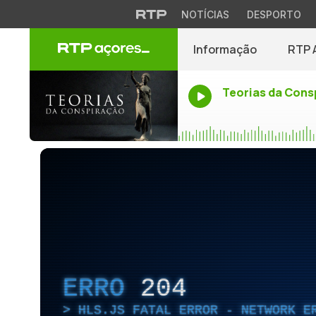
NOTÍCIAS
DESPORTO
Informação
RTP 
Teorias da Cons
ERRO
204
HLS.JS FATAL ERROR - NETWORK E