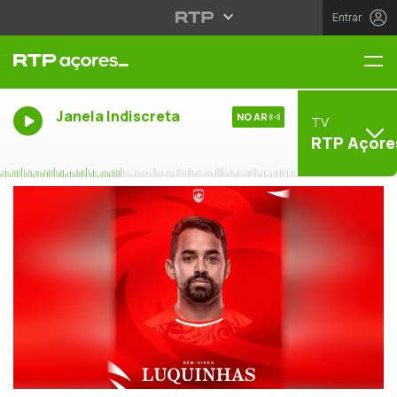
Entrar
Me
Janela Indiscreta
NO AR
TV
RTP Açore