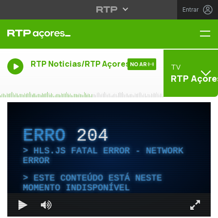
Entrar
Me
RTP Noticias/RTP Açores
NO AR
TV
RTP Açore
ERRO
204
HLS.JS FATAL ERROR - NETWORK
ERROR
ESTE CONTEÚDO ESTÁ NESTE
MOMENTO INDISPONÍVEL