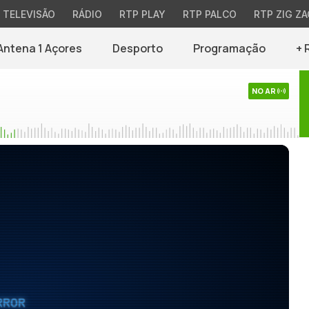
TELEVISÃO
RÁDIO
RTP PLAY
RTP PALCO
RTP ZIG ZA
Antena 1 Açores
Desporto
Programação
+ 
NO AR
RROR