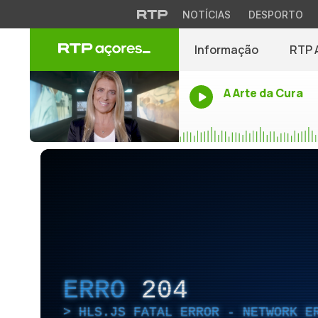
NOTÍCIAS
DESPORTO
Informação
RTP 
A Arte da Cura
ERRO
204
HLS.JS FATAL ERROR - NETWORK E