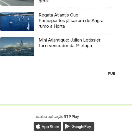
geral
Regata Atlantis Cup:
Participantes já saíram de Angra
rumo à Horta
Mini Atlantique: Julien Letissier
foi o vencedor da 1ª etapa
PUB
Instale a aplicação
RTP Play