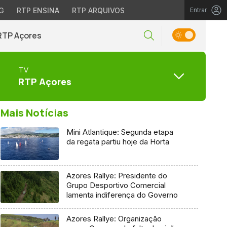
G
RTP ENSINA
RTP ARQUIVOS
Entrar
RTP Açores
TV
RTP Açores
Mais Notícias
Mini Atlantique: Segunda etapa
da regata partiu hoje da Horta
Azores Rallye: Presidente do
Grupo Desportivo Comercial
lamenta indiferença do Governo
Azores Rallye: Organização