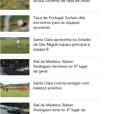
acusa Governo de falta de visão
Taça de Portugal: Sorteio dita
encontros para as equipas
açorianas
Santa Clara apresenta no Estádio
de São Miguel equipa principal e
equipa B
Rali da Madeira: Rúben
Rodrigues terminou no 5º lugar
da geral
Santa Clara conclui estágio com
balanço positivo
Rali da Madeira: Rúben
Rodrigues está no 4º lugar da