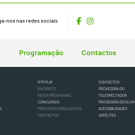
Facebook
Instagram
ga-nos nas redes sociais
Programação
Contactos
RTP PLAY
CONTACTOS
EM DIRETO
PROVEDORA DO
REVER PROGRAMAS
TELESPECTADOR
CONCURSOS
PROVEDORA DO OUVI
S
PERGUNTAS FREQUENTES
ACESSIBILIDADES
CONTACTOS
SATÉLITES