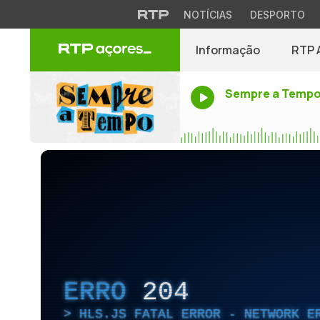
NOTÍCIAS
DESPORTO
Informação
RTP 
Sempre a Temp
ERRO
204
HLS.JS FATAL ERROR - NETWORK E