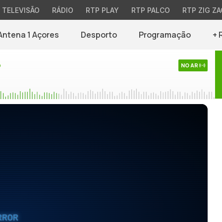
TELEVISÃO
RÁDIO
RTP PLAY
RTP PALCO
RTP ZIG ZA
Antena 1 Açores
Desporto
Programação
+ 
o
NO AR
RROR