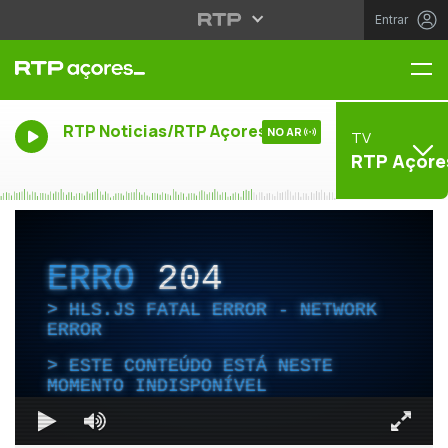
Entrar
Me
RTP Noticias/RTP Açores
NO AR
TV
RTP Açore
ERRO
204
HLS.JS FATAL ERROR - NETWORK
ERROR
ESTE CONTEÚDO ESTÁ NESTE
MOMENTO INDISPONÍVEL