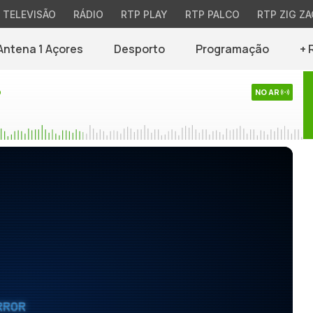
TELEVISÃO
RÁDIO
RTP PLAY
RTP PALCO
RTP ZIG ZA
Antena 1 Açores
Desporto
Programação
+ 
o
NO AR
RROR