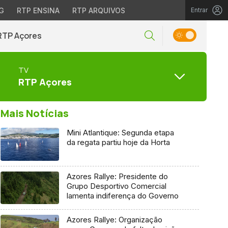
G
RTP ENSINA
RTP ARQUIVOS
Entrar
RTP Açores
TV
RTP Açores
Mais Notícias
Mini Atlantique: Segunda etapa
da regata partiu hoje da Horta
Azores Rallye: Presidente do
Grupo Desportivo Comercial
lamenta indiferença do Governo
Azores Rallye: Organização