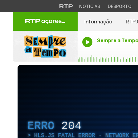
NOTÍCIAS
DESPORTO
Informação
RTP 
Sempre a Temp
ERRO
204
HLS.JS FATAL ERROR - NETWORK E