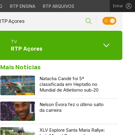
G
RTP ENSINA
RTP ARQUIVOS
Entrar
RTP Açores
TV
RTP Açores
Mais Notícias
Natacha Candé foi 5ª
classificada em Heptatlo no
Mundial de Atletismo sub-20
Nelson Évora fez o último salto
da carreira
XLV Explore Santa Maria Rallye: