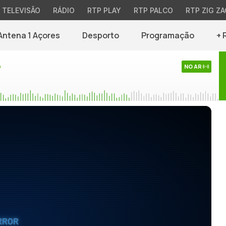
TELEVISÃO
RÁDIO
RTP PLAY
RTP PALCO
RTP ZIG ZA
Antena 1 Açores
Desporto
Programação
+ 
o
NO AR
RROR