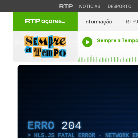
NOTÍCIAS
DESPORTO
Informação
RTP 
Sempre a Temp
ERRO
204
HLS.JS FATAL ERROR - NETWORK E