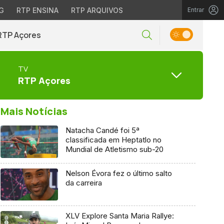
G
RTP ENSINA
RTP ARQUIVOS
Entrar
RTP Açores
TV
RTP Açores
Mais Notícias
Natacha Candé foi 5ª
classificada em Heptatlo no
Mundial de Atletismo sub-20
Nelson Évora fez o último salto
da carreira
XLV Explore Santa Maria Rallye: