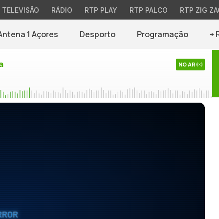
TELEVISÃO
RÁDIO
RTP PLAY
RTP PALCO
RTP ZIG ZA
Antena 1 Açores
Desporto
Programação
+ 
a
NO AR
RROR