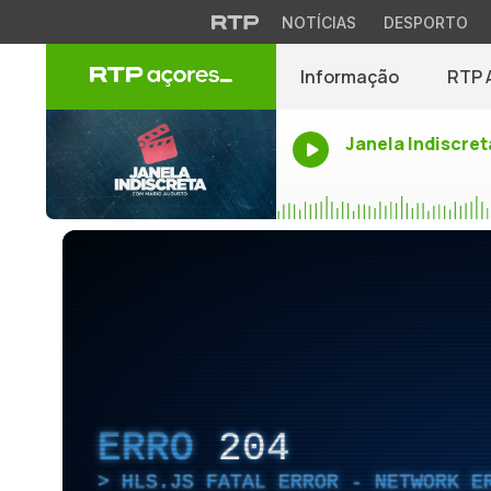
NOTÍCIAS
DESPORTO
Informação
RTP 
Janela Indiscret
ERRO
204
HLS.JS FATAL ERROR - NETWORK E