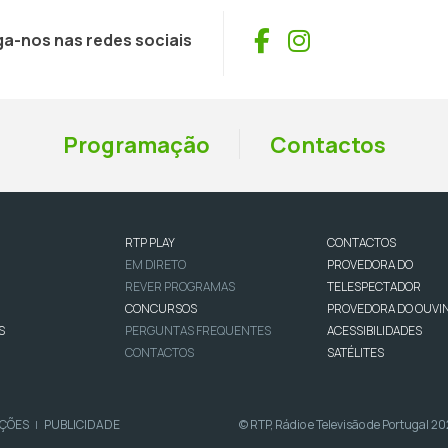
Facebook
Instagram
ga-nos nas redes sociais
Programação
Contactos
RTP PLAY
CONTACTOS
EM DIRETO
PROVEDORA DO
REVER PROGRAMAS
TELESPECTADOR
CONCURSOS
PROVEDORA DO OUVI
S
PERGUNTAS FREQUENTES
ACESSIBILIDADES
CONTACTOS
SATÉLITES
IÇÕES
PUBLICIDADE
© RTP, Rádio e Televisão de Portugal 2
|