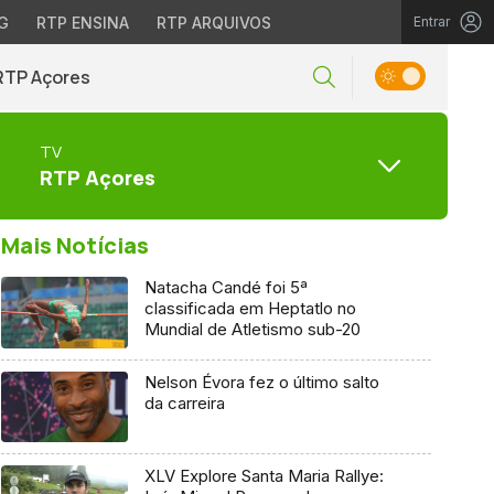
G
RTP ENSINA
RTP ARQUIVOS
Entrar
RTP Açores
TV
RTP Açores
Mais Notícias
Natacha Candé foi 5ª
classificada em Heptatlo no
Mundial de Atletismo sub-20
Nelson Évora fez o último salto
da carreira
XLV Explore Santa Maria Rallye: