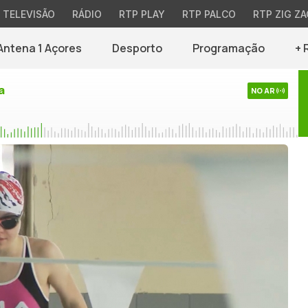
TELEVISÃO
RÁDIO
RTP PLAY
RTP PALCO
RTP ZIG ZA
Antena 1 Açores
Desporto
Programação
+ 
a
NO AR