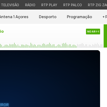
TELEVISÃO
RÁDIO
RTP PLAY
RTP PALCO
RTP ZIG ZA
Antena 1 Açores
Desporto
Programação
+ 
io
NO AR
RROR