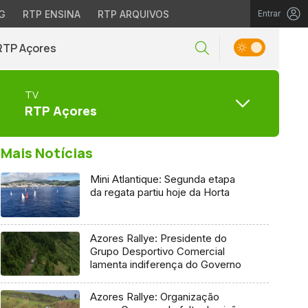
G
RTP ENSINA
RTP ARQUIVOS
Entrar
RTP Açores
TV
RTP Açores
Mais Notícias
Mini Atlantique: Segunda etapa
da regata partiu hoje da Horta
Azores Rallye: Presidente do
Grupo Desportivo Comercial
lamenta indiferença do Governo
Azores Rallye: Organização