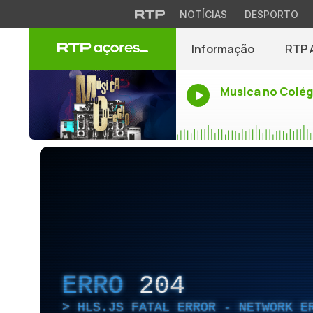
NOTÍCIAS
DESPORTO
Informação
RTP 
Musica no Colég
ERRO
204
HLS.JS FATAL ERROR - NETWORK E