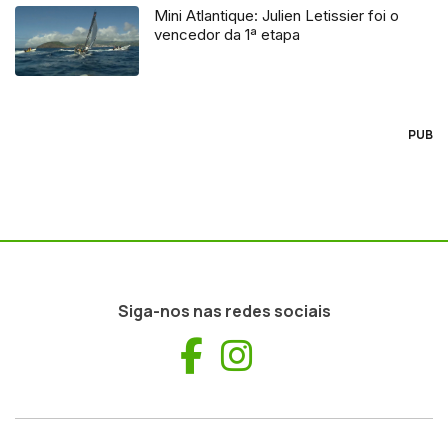
Mini Atlantique: Julien Letissier foi o
vencedor da 1ª etapa
PUB
Siga-nos nas redes sociais
Facebook
Instagram