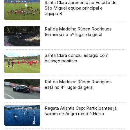
Santa Clara apresenta no Estádio de
São Miguel equipa principal e
equipa B
Rali da Madeira: Rúben Rodrigues
terminou no 5º lugar da geral
Santa Clara conclui estágio com
balanço positivo
Rali da Madeira: Rúben Rodrigues
está no 4º lugar da geral
Regata Atlantis Cup: Participantes já
saíram de Angra rumo à Horta