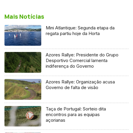
Mais Notícias
Mini Atlantique: Segunda etapa da
regata partiu hoje da Horta
Azores Rallye: Presidente do Grupo
Desportivo Comercial lamenta
indiferença do Governo
Azores Rallye: Organização acusa
Governo de falta de visão
Taça de Portugal: Sorteio dita
encontros para as equipas
açorianas