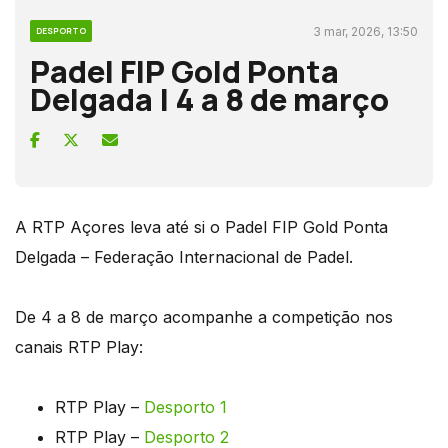
3 mar, 2026, 13:50
DESPORTO
Padel FIP Gold Ponta
Delgada | 4 a 8 de março
A RTP Açores leva até si o Padel FIP Gold Ponta
Delgada – Federação Internacional de Padel.
De 4 a 8 de março acompanhe a competição nos
canais RTP Play:
RTP Play –
Desporto 1
RTP Play –
Desporto 2