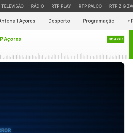
TELEVISÃO
RÁDIO
RTP PLAY
RTP PALCO
RTP ZIG ZA
Antena 1 Açores
Desporto
Programação
+ 
TP Açores
NO AR
RROR