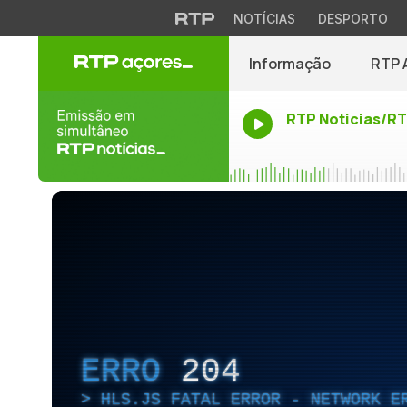
NOTÍCIAS
DESPORTO
Informação
RTP 
RTP Noticias/R
ERRO
204
HLS.JS FATAL ERROR - NETWORK E