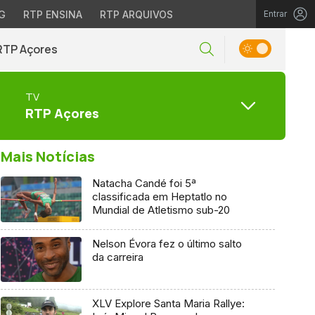
G
RTP ENSINA
RTP ARQUIVOS
Entrar
RTP Açores
TV
RTP Açores
Mais Notícias
Natacha Candé foi 5ª
classificada em Heptatlo no
Mundial de Atletismo sub-20
Nelson Évora fez o último salto
da carreira
XLV Explore Santa Maria Rallye: