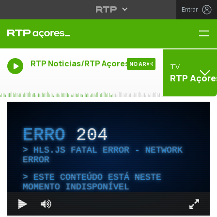
Entrar
Me
RTP Noticias/RTP Açores
NO AR
TV
RTP Açore
ERRO
204
HLS.JS FATAL ERROR - NETWORK
ERROR
ESTE CONTEÚDO ESTÁ NESTE
MOMENTO INDISPONÍVEL